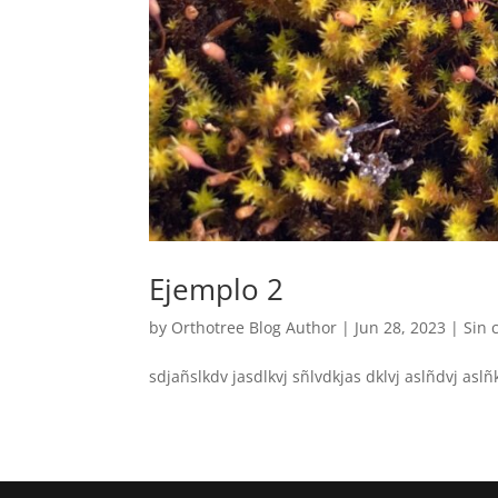
Ejemplo 2
by
Orthotree Blog Author
|
Jun 28, 2023
|
Sin 
sdjañslkdv jasdlkvj sñlvdkjas dklvj aslñdvj aslñk