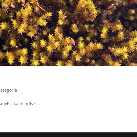
categoría
djvlsvjkalñsñdlvkj...